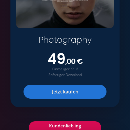
Photography
49
,00 €
Einmaliger Kauf
Sofortiger Download
Jetzt kaufen
Kundenliebling