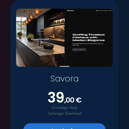
Savora
39
,00 €
Einmaliger Kauf
Sofortiger Download