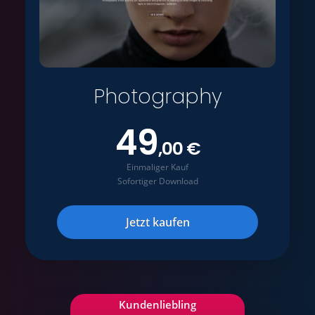
Photography
49
,00 €
Einmaliger Kauf
Sofortiger Download
Jetzt kaufen
Kundenliebling