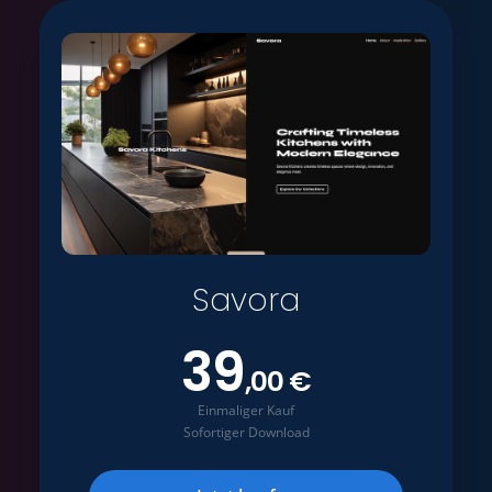
Savora
39
,00 €
Einmaliger Kauf
Sofortiger Download