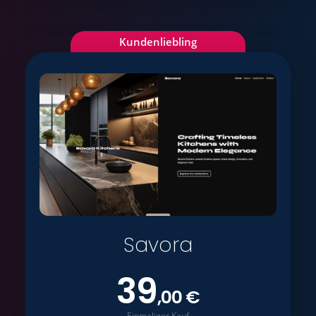
Kundenliebling
Savora
39
,00 €
Einmaliger Kauf