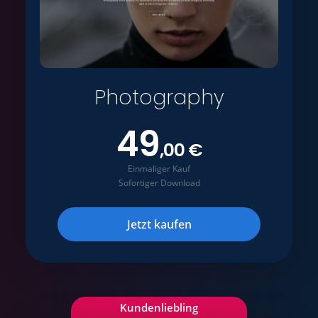
Photography
49
,00 €
Einmaliger Kauf
Sofortiger Download
Jetzt kaufen
Kundenliebling