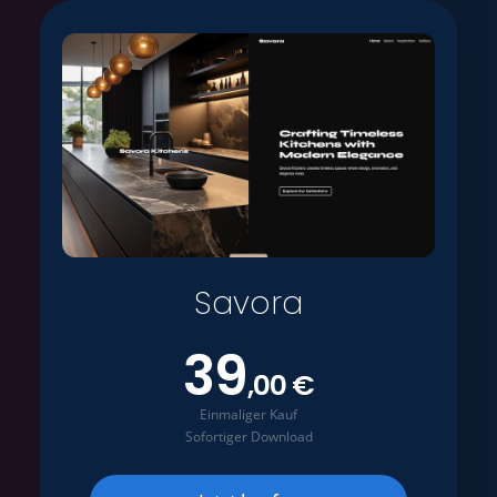
Savora
39
,00 €
Einmaliger Kauf
Sofortiger Download