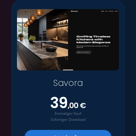
Savora
39
,00 €
Einmaliger Kauf
Sofortiger Download