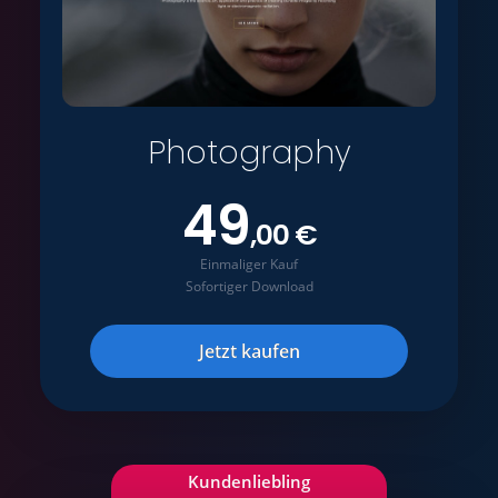
Photography
49
,00 €
Einmaliger Kauf
Sofortiger Download
Jetzt kaufen
Kundenliebling